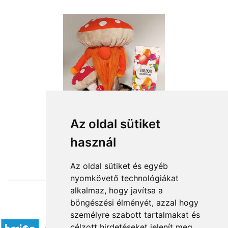
Az oldal sütiket
használ
from HUF15,760
Az oldal sütiket és egyéb
nyomkövető technológiákat
alkalmaz, hogy javítsa a
böngészési élményét, azzal hogy
Accepted payment methods
személyre szabott tartalmakat és
célzott hirdetéseket jelenít meg,