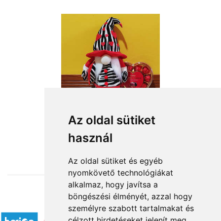
Az oldal sütiket
használ
from HUF16,360
Az oldal sütiket és egyéb
nyomkövető technológiákat
alkalmaz, hogy javítsa a
böngészési élményét, azzal hogy
Accepted payment methods
személyre szabott tartalmakat és
célzott hirdetéseket jelenít meg,