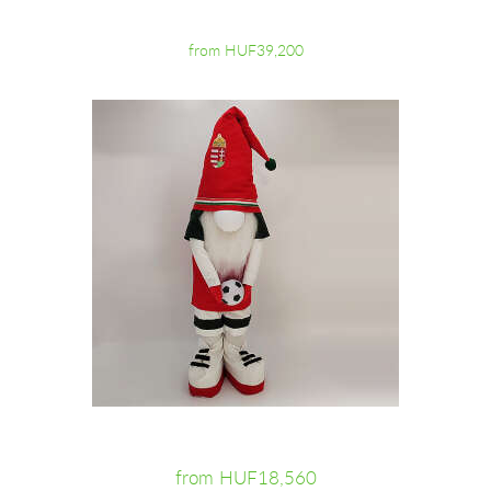
from HUF39,200
from HUF18,560