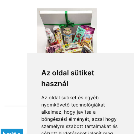
Az oldal sütiket
használ
from HUF19,160
Az oldal sütiket és egyéb
nyomkövető technológiákat
alkalmaz, hogy javítsa a
böngészési élményét, azzal hogy
Accepted payment methods
személyre szabott tartalmakat és
célzott hirdetéseket jelenít meg,