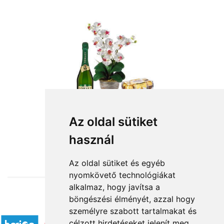
Az oldal sütiket
használ
from HUF27,800
Az oldal sütiket és egyéb
nyomkövető technológiákat
alkalmaz, hogy javítsa a
böngészési élményét, azzal hogy
Accepted payment methods
személyre szabott tartalmakat és
célzott hirdetéseket jelenít meg,