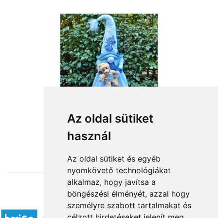
Az oldal sütiket
használ
from HUF18,360
Az oldal sütiket és egyéb
nyomkövető technológiákat
alkalmaz, hogy javítsa a
böngészési élményét, azzal hogy
Accepted payment methods
személyre szabott tartalmakat és
célzott hirdetéseket jelenít meg,