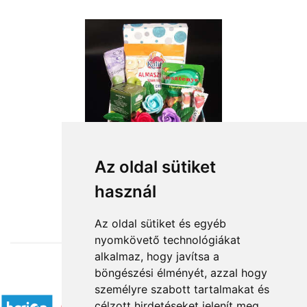
Az oldal sütiket
használ
from HUF14,000
Az oldal sütiket és egyéb
nyomkövető technológiákat
alkalmaz, hogy javítsa a
böngészési élményét, azzal hogy
Accepted payment methods
személyre szabott tartalmakat és
célzott hirdetéseket jelenít meg,