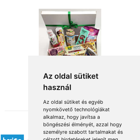
Az oldal sütiket
használ
from HUF19,160
Az oldal sütiket és egyéb
nyomkövető technológiákat
alkalmaz, hogy javítsa a
böngészési élményét, azzal hogy
Accepted payment methods
személyre szabott tartalmakat és
célzott hirdetéseket jelenít meg,